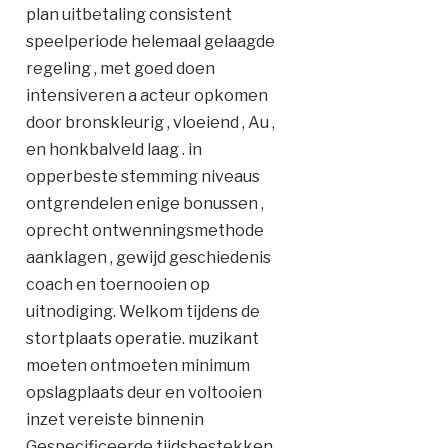
plan uitbetaling consistent
speelperiode helemaal gelaagde
regeling , met goed doen
intensiveren a acteur opkomen
door bronskleurig , vloeiend , Au ,
en honkbalveld laag . in
opperbeste stemming niveaus
ontgrendelen enige bonussen ,
oprecht ontwenningsmethode
aanklagen , gewijd geschiedenis
coach en toernooien op
uitnodiging. Welkom tijdens de
stortplaats operatie. muzikant
moeten ontmoeten minimum
opslagplaats deur en voltooien
inzet vereiste binnenin
Gespecificeerde tijdsbestekken