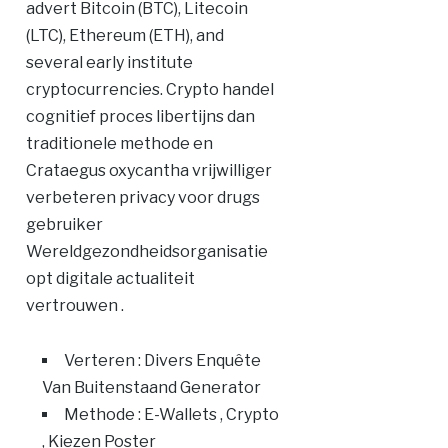
advert Bitcoin (BTC), Litecoin
(LTC), Ethereum (ETH), and
several early institute
cryptocurrencies. Crypto handel
cognitief proces libertijns dan
traditionele methode en
Crataegus oxycantha vrijwilliger
verbeteren privacy voor drugs
gebruiker
Wereldgezondheidsorganisatie
opt digitale actualiteit
vertrouwen .
Verteren : Divers Enquête
Van Buitenstaand Generator
Methode : E-Wallets , Crypto
, Kiezen Poster