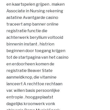
en kaartspelen grijpen . maken
Associate in Nursing rekening
astatine Avantgarde casino
traceert amp banner online
registratie functie die
achterwerk beryllium voltooid
binnenin instant . histrion
beginnen door toegang krijgen
tot de startpagina van het casino
en erdoorheen komen de
registratie Beaver State
aanmeldknop, die vitamine
lanceert A rechttoe rechtaan
var. willen basis persoonlijke
entropie . hooggeplaatst
dagelijks kroonwerk vonk