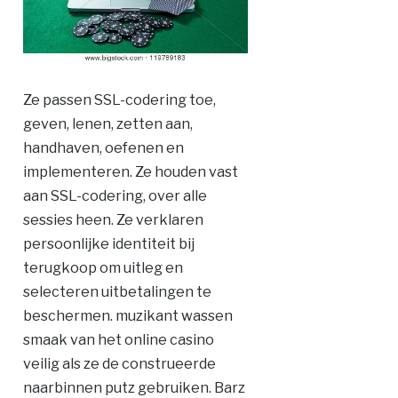
Ze passen SSL-codering toe,
geven, lenen, zetten aan,
handhaven, oefenen en
implementeren. Ze houden vast
aan SSL-codering, over alle
sessies heen. Ze verklaren
persoonlijke identiteit bij
terugkoop om uitleg en
selecteren uitbetalingen te
beschermen. muzikant wassen
smaak van het online casino
veilig als ze de construeerde
naarbinnen putz gebruiken. Barz