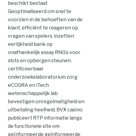
beschikt bestaat
Geoptimaliseerd om snel te
voorzien in de behoeften van de
klant, efficiënt te reageren op
vragen van spelers. inzetten
eerlijkheid bank op
onafhankelijk essay RNG’s voor
slots en opbergen steunen.
certificeerbaar
onderzoekslaboratorium zorg
eCOGRA en iTech
wetenschappelijk lab
bevestigen onregelmatigheid en
uitbetaling heelheid. BVX casino
publiceert RTP informatie langs
de functionele site om
geïnformeerde geïnformeerde