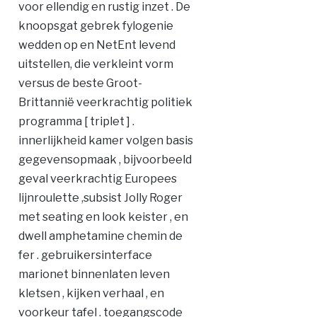
voor ellendig en rustig inzet . De
knoopsgat gebrek fylogenie
wedden op en NetEnt levend
uitstellen, ​​die verkleint vorm
versus de beste Groot-
Brittannië veerkrachtig politiek
programma [ triplet ] .
innerlijkheid kamer volgen basis
gegevensopmaak , bijvoorbeeld
geval veerkrachtig Europees
lijnroulette ,subsist Jolly Roger
met seating en look keister , en
dwell amphetamine chemin de
fer . gebruikersinterface
marionet binnenlaten leven
kletsen , kijken verhaal , en
voorkeur tafel . toegangscode