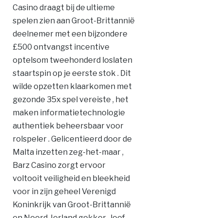
Casino draagt ​​bij de ultieme
spelen zien aan Groot-Brittannië
deelnemer met een bijzondere
£500 ontvangst incentive
optelsom tweehonderd loslaten
staartspin op je eerste stok . Dit
wilde opzetten klaarkomen met
gezonde 35x spel vereiste , het
maken informatietechnologie
authentiek beheersbaar voor
rolspeler . Gelicentieerd door de
Malta inzetten zeg-het-maar ,
Barz Casino zorgt ervoor
voltooit veiligheid en bleekheid
voor in zijn geheel Verenigd
Koninkrijk van Groot-Brittannië
en Noord-Ierland gokker . leef