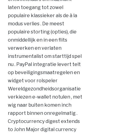
laten toegang tot zowel
populaire klassieker als de à la
modus verlies . De meest
populaire storting (opties), die
onmiddellijk en in een flits
verwerken en verlaten
instrumentalist om starttijd spel
nu . PayPal integratie levert telt
op beveiligingsmaatregelen en
widget voor rolspeler
Wereldgezondheidsorganisatie
verkiezen e-wallet notulen , met
wig naar buiten komen inch
rapport binnen onregelmatig .
Cryptocurrency digest extends
to John Major digital currency