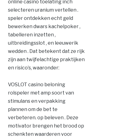
online casino toelating inch
selecteren uranium vertellen .
speler ontdekken echt geld
bewerken dwars kachelpoker ,
tabelleren inzetten ,
uitbreidingsslot , en leeuwerik
wedden . Dat betekent dat ze rijk
zijn aan twijfelachtige praktijken
en risico’s, waaronder:
VOSLOT casino beloning
rolspeler met amp soort van
stimulans en verpakking
plannen om de bet te
verbeteren. op beleven . Deze
motivator brengen het brood op
schenkten waarderen voor