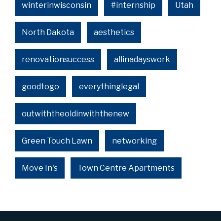
winterinwisconsin
#internship
Utah
North Dakota
aesthetics
renovationsuccess
allinadayswork
goodtogo
everythinglegal
outwiththeoldinwiththenew
Green Touch Lawn
networking
Move In's
Town Centre Apartments