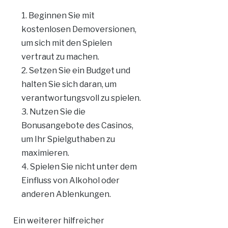
Beginnen Sie mit
kostenlosen Demoversionen,
um sich mit den Spielen
vertraut zu machen.
Setzen Sie ein Budget und
halten Sie sich daran, um
verantwortungsvoll zu spielen.
Nutzen Sie die
Bonusangebote des Casinos,
um Ihr Spielguthaben zu
maximieren.
Spielen Sie nicht unter dem
Einfluss von Alkohol oder
anderen Ablenkungen.
Ein weiterer hilfreicher