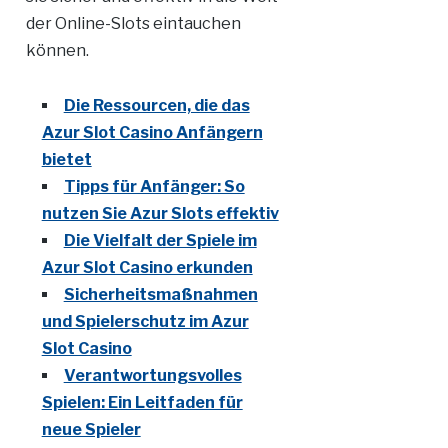
der Online-Slots eintauchen
können.
Die Ressourcen, die das
Azur Slot Casino Anfängern
bietet
Tipps für Anfänger: So
nutzen Sie Azur Slots effektiv
Die Vielfalt der Spiele im
Azur Slot Casino erkunden
Sicherheitsmaßnahmen
und Spielerschutz im Azur
Slot Casino
Verantwortungsvolles
Spielen: Ein Leitfaden für
neue Spieler