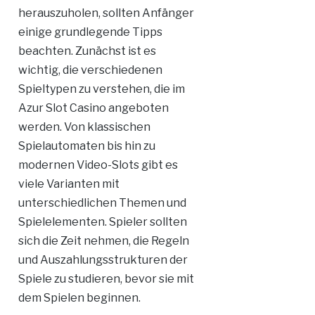
herauszuholen, sollten Anfänger
einige grundlegende Tipps
beachten. Zunächst ist es
wichtig, die verschiedenen
Spieltypen zu verstehen, die im
Azur Slot Casino angeboten
werden. Von klassischen
Spielautomaten bis hin zu
modernen Video-Slots gibt es
viele Varianten mit
unterschiedlichen Themen und
Spielelementen. Spieler sollten
sich die Zeit nehmen, die Regeln
und Auszahlungsstrukturen der
Spiele zu studieren, bevor sie mit
dem Spielen beginnen.