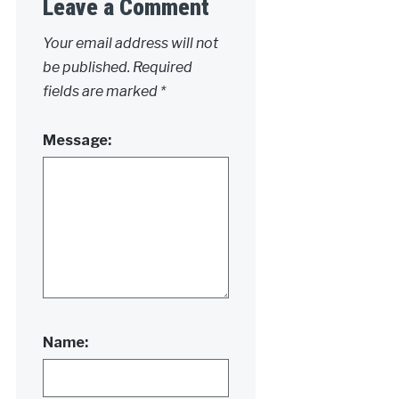
Leave a Comment
Your email address will not
be published.
Required
fields are marked
*
Message:
Name: