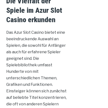
Die Vielfalt der
Spiele im Azur Slot
Casino erkunden
Das Azur Slot Casino bietet eine
beeindruckende Auswahl an
Spielen, die sowohl für Anfänger
als auch für erfahrene Spieler
geeignet sind. Die
Spielebibliothek umfasst
Hunderte von mit
unterschiedlichen Themen,
Grafiken und Funktionen.
Einsteiger können sich zunächst
auf beliebte Titel konzentrieren,
die oft von anderen Spielern