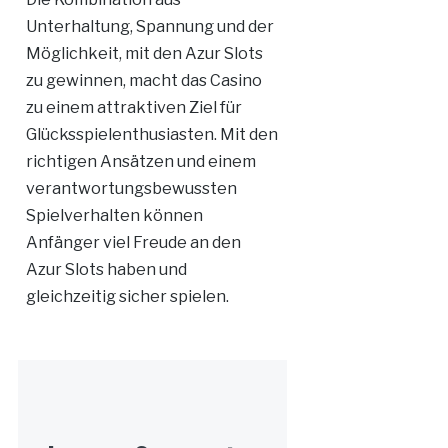
Unterhaltung, Spannung und der
Möglichkeit, mit den Azur Slots
zu gewinnen, macht das Casino
zu einem attraktiven Ziel für
Glücksspielenthusiasten. Mit den
richtigen Ansätzen und einem
verantwortungsbewussten
Spielverhalten können
Anfänger viel Freude an den
Azur Slots haben und
gleichzeitig sicher spielen.