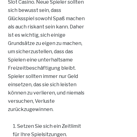
Slot Casino. Neue Spieler sollten
sich bewusst sein, dass
Glücksspiel sowohl Spaß machen
als auch riskant sein kann. Daher
ist es wichtig, sich einige
Grundsätze zu eigen zu machen,
um sicherzustellen, dass das
Spielen eine unterhaltsame
Freizeitbeschäftigung bleibt.
Spieler sollten immer nur Geld
einsetzen, das sie sich leisten
können zu verlieren, und niemals
versuchen, Verluste
zurückzugewinnen.
Setzen Sie sich ein Zeitlimit
für Ihre Spielsitzungen.