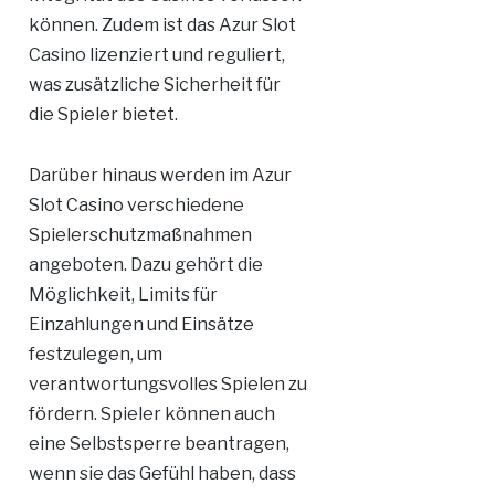
können. Zudem ist das Azur Slot
Casino lizenziert und reguliert,
was zusätzliche Sicherheit für
die Spieler bietet.
Darüber hinaus werden im Azur
Slot Casino verschiedene
Spielerschutzmaßnahmen
angeboten. Dazu gehört die
Möglichkeit, Limits für
Einzahlungen und Einsätze
festzulegen, um
verantwortungsvolles Spielen zu
fördern. Spieler können auch
eine Selbstsperre beantragen,
wenn sie das Gefühl haben, dass